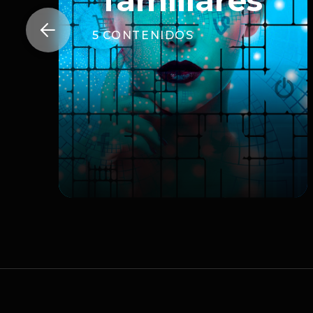
familiares

5
CONTENIDOS