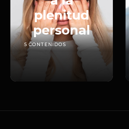
a la
plenitud
personal
5
CONTENIDOS