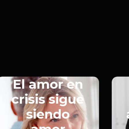
El amor en
crisis sigue
siendo