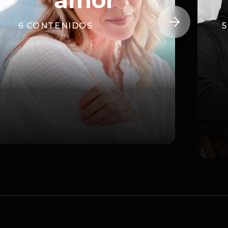
amor

6
CONTENIDOS
5