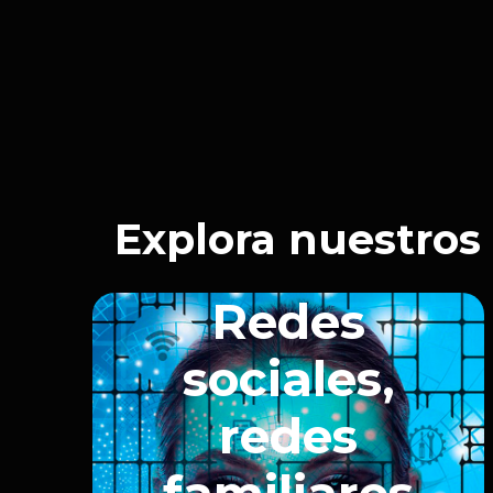
2025
25m02s
Explora nuestros
Redes
sociales,
redes