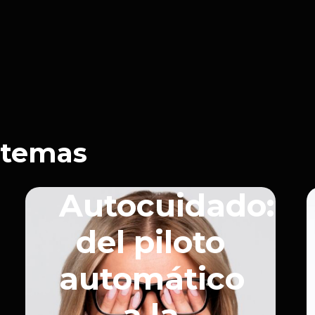
2025
15m 56s
 temas
Autocuidado:
del piloto
automático